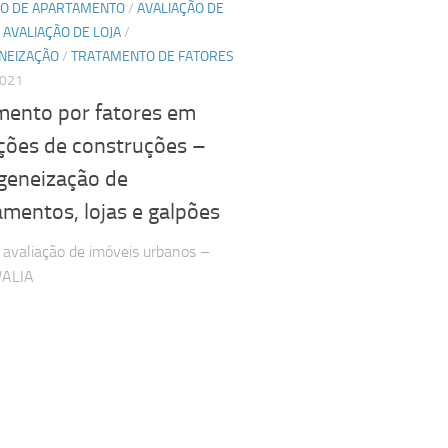
ÃO DE APARTAMENTO
/
AVALIAÇÃO DE
/
AVALIAÇÃO DE LOJA
/
NEIZAÇÃO
/
TRATAMENTO DE FATORES
2021
mento por fatores em
ações de construções –
eneização de
mentos, lojas e galpões
 avaliação de imóveis urbanos –
VALIA