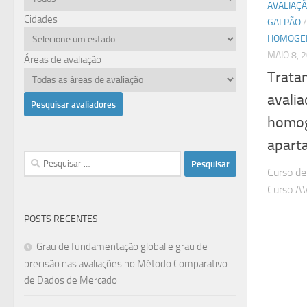
AVALIAÇ
Cidades
GALPÃO
HOMOGE
MAIO 8, 
Áreas de avaliação
Trata
avali
homog
aparta
Pesquisar
Curso de
por:
Curso A
POSTS RECENTES
Grau de fundamentação global e grau de
precisão nas avaliações no Método Comparativo
de Dados de Mercado