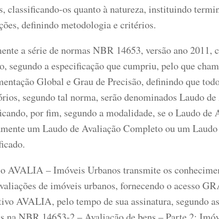
, classificando-os quanto à natureza, instituindo termi
ões, definindo metodologia e critérios.
ente a série de normas NBR 14653, versão ano 2011, cl
ho, segundo a especificação que cumpriu, pelo que cha
entação Global e Grau de Precisão, definindo que todo
tórios, segundo tal norma, serão denominados Laudo de 
ficando, por fim, segundo a modalidade, se o Laudo de 
amente um Laudo de Avaliação Completo ou um Laudo 
ficado.
o AVALIA – Imóveis Urbanos transmite os conhecimen
avaliações de imóveis urbanos, fornecendo o acesso 
tivo AVALIA, pelo tempo de sua assinatura, segundo as
as na NBR 14653-2 – Avaliação de bens – Parte 2: Imóv