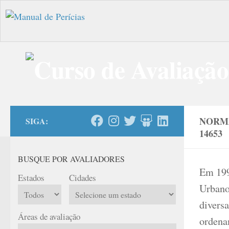
Skip to content
NORMA
SIGA:
14653
BUSQUE POR AVALIADORES
Em 199
Estados
Cidades
Urbano
divers
Áreas de avaliação
ordena