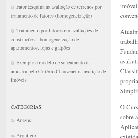
imóveis
Fator Esquina na avaliação de terrenos por
convenç
tratamento de fatores (homogeneização)
Tratamento por fatores em avaliações de
Atualm
construções – homogeneização de
trabal
apartamentos, lojas e galpões
Fundam
avalia
Exemplo e modelo de saneamento da
Classi
amostra pelo Critério Chauvenet na avalição de
imóveis
propri
Simpli
O Curs
CATEGORIAS
sobre 
Anexos
Aplica
Arquiteto
exigid