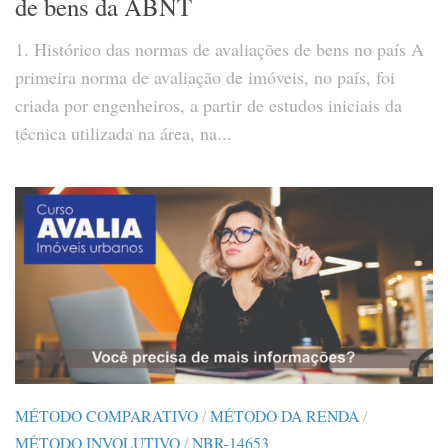
de bens da ABNT
1. Histórico das normas de avaliações de bens no país A
primeira norma de avaliação de imóveis, no país, foi
criada por engenheiros, a partir de estudos iniciais da
técnica utilizada na área, na...
MÉTODO COMPARATIVO
/
MÉTODO DA RENDA
/
MÉTODO INVOLUTIVO
/
NBR-14653