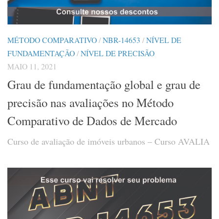
MÉTODO COMPARATIVO
/
NBR-14653
/
NÍVEL DE
FUNDAMENTAÇÃO
/
NÍVEL DE PRECISÃO
MAIO 11, 2021
Grau de fundamentação global e grau de
precisão nas avaliações no Método
Comparativo de Dados de Mercado
Curso de avaliação de imóveis urbanos – Curso AVALIA