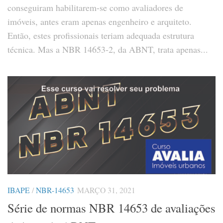
conseguiram habilitarem-se como avaliadores de
imóveis, antes eram apenas engenheiro e arquiteto.
Então, estes profissionais teriam adequada estrutura
técnica. Mas a NBR 14653-2, da ABNT, trata apenas...
IBAPE
/
NBR-14653
MARÇO 31, 2021
Série de normas NBR 14653 de avaliações