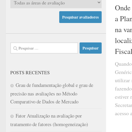
Onde 
a Pla
na var
local
Pesquisar
Fisca
por:
Quando 
Genéric
POSTS RECENTES
utilizar
Grau de fundamentação global e grau de
fazendo
precisão nas avaliações no Método
estiver 
Comparativo de Dados de Mercado
Secreta
acesso
Fator Atualização na avaliação por
tratamento de fatores (homogeneização)