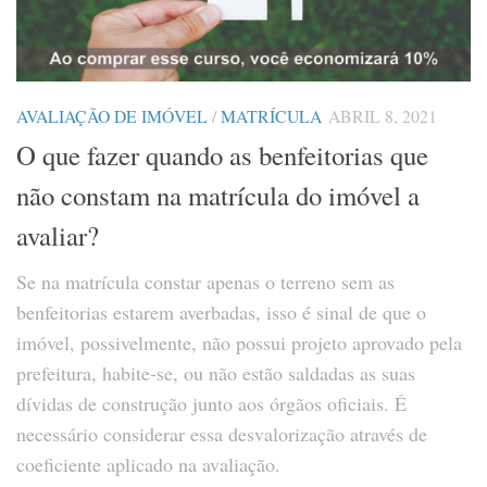
AVALIAÇÃO DE IMÓVEL
/
MATRÍCULA
ABRIL 8, 2021
O que fazer quando as benfeitorias que
não constam na matrícula do imóvel a
avaliar?
Se na matrícula constar apenas o terreno sem as
benfeitorias estarem averbadas, isso é sinal de que o
imóvel, possivelmente, não possui projeto aprovado pela
prefeitura, habite-se, ou não estão saldadas as suas
dívidas de construção junto aos órgãos oficiais. É
necessário considerar essa desvalorização através de
coeficiente aplicado na avaliação.