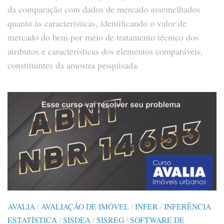
da comparação com dados de mercado assemelhados
quanto às características, identificando o valor de
mercado do bem por meio de tratamento técnico dos
atributos e características dos elementos comparáveis,
constituintes da amostra pesquisada.
AVALIA
/
AVALIAÇÃO DE IMÓVEL
/
INFER
/
INFERÊNCIA
ESTATÍSTICA
/
SISDEA
/
SISREG
/
SOFTWARE DE