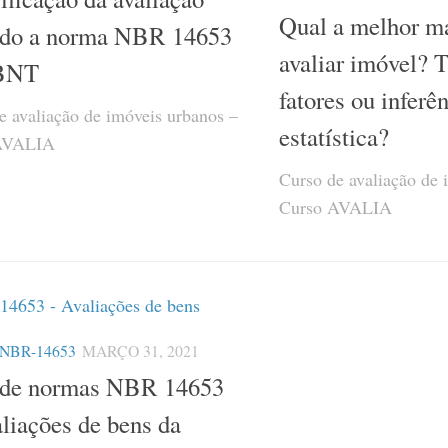
Qual a melhor m
do a norma NBR 14653
avaliar imóvel? 
BNT
fatores ou inferê
e avaliação de imóveis urbanos –
estatística?
AVALIA
Curso de avaliação de 
Curso AVALIA
NBR-14653
MARÇO 31, 2021
 de normas NBR 14653
aliações de bens da