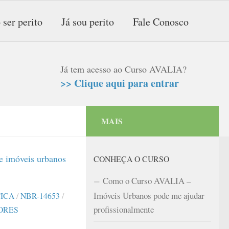
 ser perito
Já sou perito
Fale Conosco
Já tem acesso ao Curso AVALIA?
>> Clique aqui para entrar
MAIS
CONHEÇA O CURSO
Como o Curso AVALIA –
Imóveis Urbanos pode me ajudar
TICA
/
NBR-14653
/
profissionalmente
ORES