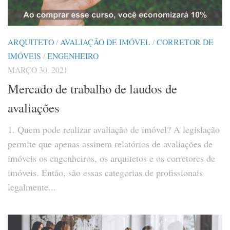
ARQUITETO
/
AVALIAÇÃO DE IMÓVEL
/
CORRETOR DE
IMÓVEIS
/
ENGENHEIRO
MARÇO 30, 2021
Mercado de trabalho de laudos de
avaliações
1. Quem pode realizar avaliação de imóvel? A legislação
permite que apenas assinem relatórios de avaliações de
imóveis os engenheiros, os arquitetos e os corretores de
imóveis. Então, são essas categorias de profissionais
legalmente...