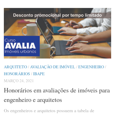
ARQUITETO
/
AVALIAÇÃO DE IMÓVEL
/
ENGENHEIRO
/
HONORÁRIOS
/
IBAPE
MARÇO 24, 2021
Honorários em avaliações de imóveis para
engenheiro e arquitetos
Os engenheiros e arquitetos possuem a tabela de