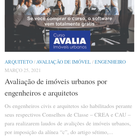
ARQUITETO
/
AVALIAÇÃO DE IMÓVEL
/
ENGENHEIRO
MARÇO 25, 2021
Avaliação de imóveis urbanos por
engenheiros e arquitetos
Os engenheiros civis e arquitetos são habilitados perante
seus respectivos Conselhos de Classe – CREA e CAU –
para realizarem laudos de avalições de imóveis urbanos,
por imposição da alínea “c”, do artigo sétimo,...