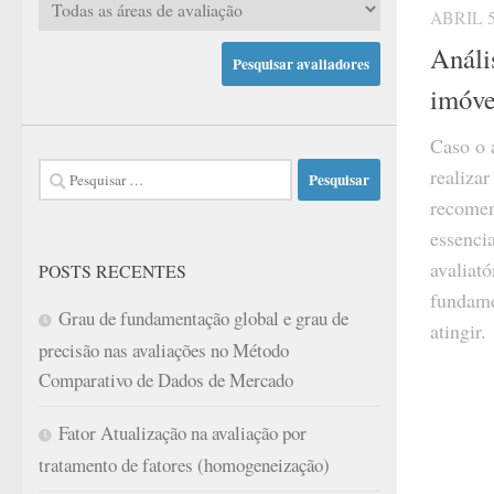
ABRIL 5
Análi
imóve
Caso o 
Pesquisar
realizar
por:
recomen
essenci
avaliató
POSTS RECENTES
fundame
Grau de fundamentação global e grau de
atingir.
precisão nas avaliações no Método
Comparativo de Dados de Mercado
Fator Atualização na avaliação por
tratamento de fatores (homogeneização)