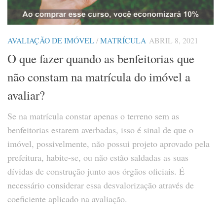
AVALIAÇÃO DE IMÓVEL
/
MATRÍCULA
ABRIL 8, 2021
O que fazer quando as benfeitorias que
não constam na matrícula do imóvel a
avaliar?
Se na matrícula constar apenas o terreno sem as
benfeitorias estarem averbadas, isso é sinal de que o
imóvel, possivelmente, não possui projeto aprovado pela
prefeitura, habite-se, ou não estão saldadas as suas
dívidas de construção junto aos órgãos oficiais. É
necessário considerar essa desvalorização através de
coeficiente aplicado na avaliação.