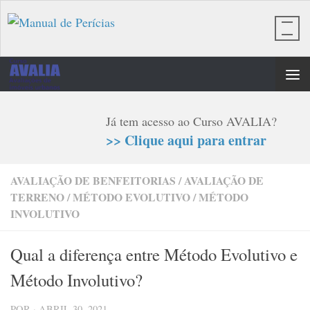
Skip to content
Já tem acesso ao Curso AVALIA?
>> Clique aqui para entrar
AVALIAÇÃO DE BENFEITORIAS
/
AVALIAÇÃO DE
TERRENO
/
MÉTODO EVOLUTIVO
/
MÉTODO
INVOLUTIVO
Qual a diferença entre Método Evolutivo e
Método Involutivo?
POR
·
ABRIL 30, 2021