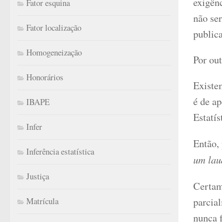
exigên
Fator esquina
não ser
Fator localização
public
Homogeneização
Por ou
Honorários
Existe
é de ap
IBAPE
Estatís
Infer
Então,
Inferência estatística
um lau
Justiça
Certame
parcial
Matrícula
nunca 