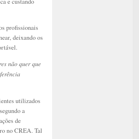
ica e custando
os profissionais
near, deixando os
rtável.
res não quer que
nferência
entes utilizados
 segundo a
iações de
stro no CREA. Tal