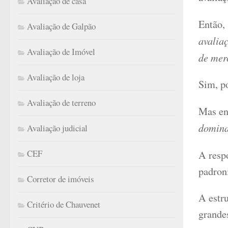
Avaliação de casa
Então,
Avaliação de Galpão
avaliaç
Avaliação de Imóvel
de mer
Avaliação de loja
Sim, p
Avaliação de terreno
Mas en
domina
Avaliação judicial
CEF
A respo
padroni
Corretor de imóveis
A estr
Critério de Chauvenet
grandes