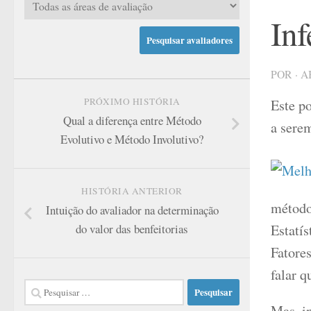
Inf
POR
·
A
PRÓXIMO HISTÓRIA
Este po
Qual a diferença entre Método
a serem
Evolutivo e Método Involutivo?
HISTÓRIA ANTERIOR
método
Intuição do avaliador na determinação
Estatí
do valor das benfeitorias
Fatores
falar q
Pesquisar
por:
Mas, in