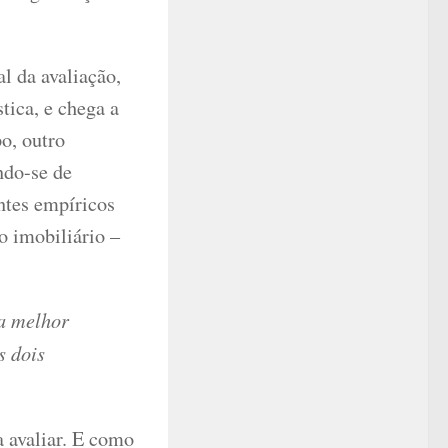
l da avaliação,
stica, e chega a
o, outro
ndo-se de
entes empíricos
o imobiliário –
 a melhor
s dois
a avaliar. E como