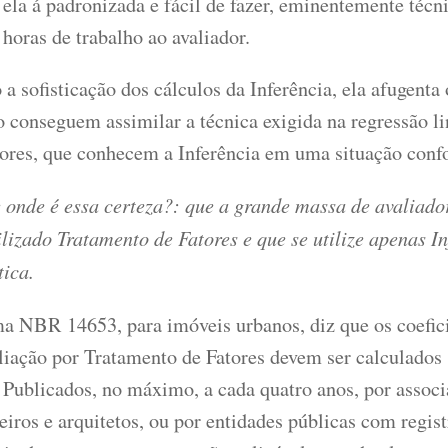
ela á padronizada e fácil de fazer, eminentemente técn
horas de trabalho ao avaliador.
a sofisticação dos cálculos da Inferência, ela afugenta 
 conseguem assimilar a técnica exigida na regressão li
dores, que conhecem a Inferência em uma situação confo
 onde é essa certeza?: que a grande massa de avaliado
ilizado Tratamento de Fatores e que se utilize apenas I
tica.
a NBR 14653, para imóveis urbanos, diz que os coefici
liação por Tratamento de Fatores devem ser calculados
. Publicados, no máximo, a cada quatro anos, por assoc
eiros e arquitetos, ou por entidades públicas com regi