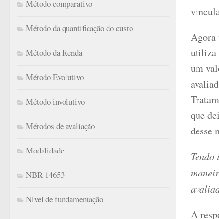
Método comparativo
vincul
Método da quantificação do custo
Agora v
utiliza
Método da Renda
um val
Método Evolutivo
avaliad
Tratame
Método involutivo
que de
Métodos de avaliação
desse 
Modalidade
Tendo 
maneir
NBR-14653
avalia
Nível de fundamentação
A resp