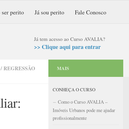
 ser perito
Já sou perito
Fale Conosco
Já tem acesso ao Curso AVALIA?
>> Clique aqui para entrar
/
REGRESSÃO
MAIS
CONHEÇA O CURSO
iar:
Como o Curso AVALIA –
Imóveis Urbanos pode me ajudar
profissionalmente