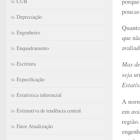
porque 
CUB
poucas 
Depreciação
Quanto 
Engenheiro
que não
avalia
Enquadramento
Mas de
Escritura
seja ut
Especificação
Estatís
Estatística inferencial
A norm
Estimativa de tendência central
em ava
região
Fator Atualização
engenh