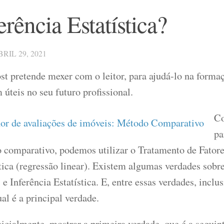
erência Estatística?
BRIL 29, 2021
st pretende mexer com o leitor, para ajudá-lo na forma
 úteis no seu futuro profissional.
Co
pa
 comparativo, podemos utilizar o Tratamento de Fatores
stica (regressão linear). Existem algumas verdades sobr
 e Inferência Estatística. E, entre essas verdades, inclus
ual é a principal verdade.
icialmente, mostrar a primeira verdade, que é a seguin