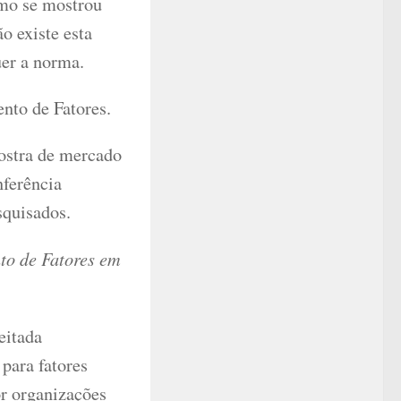
smo se mostrou
o existe esta
uer a norma.
nto de Fatores.
ostra de mercado
nferência
squisados.
nto de Fatores em
eitada
 para fatores
or organizações